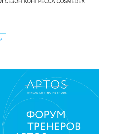
-Й СЕЗОН КОНГРЕССА COSMEDEX