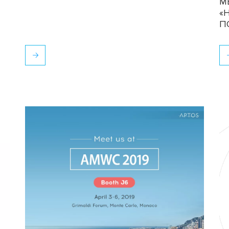
М
«
П