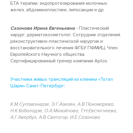
БТА терапии, эндопротезирования молочных
желез, абдоминопластики, липосакции и др.
Сазонова Ирина Евгеньевна
- Пластический
хирург, дерматокосметолог. Сотрудник отделения
реконструктивно-пластической хирургии и
восстановительного лечения ФГБУ ПФМИЦ. Член
Европейского Научного общества.
Сертифицированный тренер компании Аptos.
Участники живых трансляций из клиники «Тотал
Шарм» Санкт-Петербург:
К.М.Суламанидзе, Э.Г.Азизян, А.В.Пономарева,
Н.К.Кобаладзе, О.А.Михайлова, Т.Н.Евстигнеева,
А.Г.Авербух, А.В.Святогор, И.Е.Сазонова