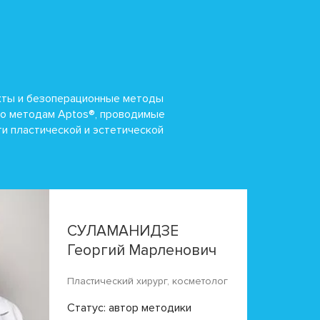
кты и безоперационные методы
по методам Aptos®, проводимые
ти пластической и эстетической
СУЛАМАНИДЗЕ
Георгий Марленович
Пластический хирург, косметолог
Статус: автор методики