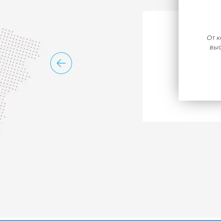
От к
выс