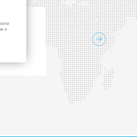
врача
зм и