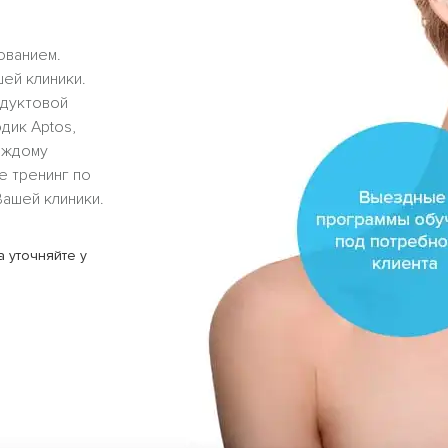
ованием.
ей клиники.
одуктовой
дик Aptos,
каждому
е тренинг по
Вашей клиники.
 уточняйте у