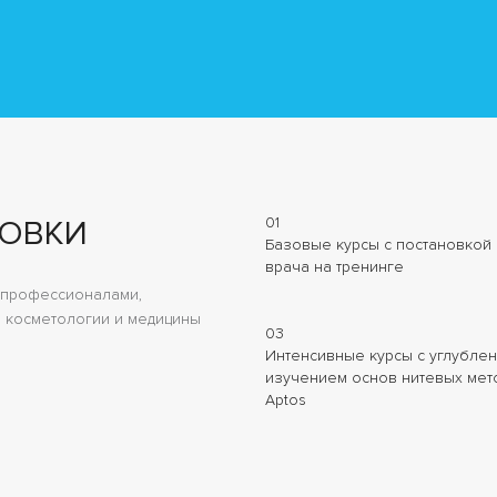
ТОВКИ
01
Базовые курсы с постановкой 
врача на тренинге
с профессионалами,
 косметологии и медицины
03
Интенсивные курсы с углубле
изучением основ нитевых мет
Aptos