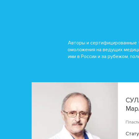
Авторы и сертифицированные 
омоложения на ведущих медици
ими в России и за рубежом, по
СУЛ
Мар
Пласт
Стату