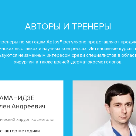
АВТОРЫ И ТРЕНЕРЫ
тренеры по методам Aptos® регулярно представляют проду
нских выставках и научных конгрессах. Интенсивные курсы 
льзуются неизменным интересом среди специалистов в облас
хирургии, а также врачей-дерматокосметологов.
АМАНИДЗЕ
лен Андреевич
ический хирург, косметолог
с: автор методики