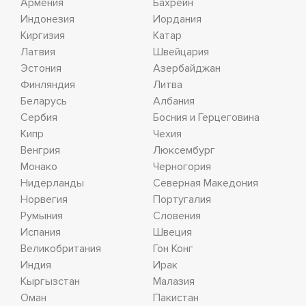
Армения
Бахрейн
Индонезия
Иордания
Киргизия
Катар
Латвия
Швейцария
Эстония
Азербайджан
Финляндия
Литва
Беларусь
Албания
Сербия
Босния и Герцеговина
Кипр
Чехия
Венгрия
Люксембург
Монако
Черногория
Нидерланды
Северная Македония
Норвегия
Португалия
Румыния
Словения
Испания
Швеция
Великобритания
Гон Конг
Индия
Ирак
Кыргызстан
Малазия
Оман
Пакистан