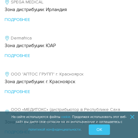
SPEGA MEDICAL
Зона дистрибуции: Ирландия
ПОДРОБНЕЕ
Dermafrica
Зона дистрибуции: ЮАР
ПОДРОБНЕЕ
ООО "АПТОС ГРУПП" г. Красноярск
Зона дистрибуции: г. Красноярск
ПОДРОБНЕЕ
ООО «МЕДИТОКС» (дистрибьютор в Республике Саха
(Якутия))
На сайте используются файлы
cookie
. Продолжая использовать этот веб-
Зона дистрибуции: Республика Саха (Якутия)
сайт вы даете свое согласие на их использование и соглашаетесь с
OK
политикой конфиденциальности
.
ПОДРОБНЕЕ