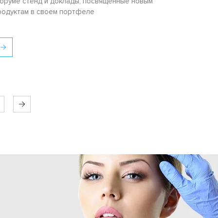
оруме стенд и доклады, посвященные новым
родуктам в своем портфеле