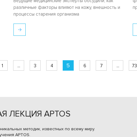
Ведущие медицинские эксперты обсудили, как
ф
различные факторы влияют на кожу, внешность и
п
процессы старения организма
5
1
...
3
4
6
7
...
73
Я ЛЕКЦИЯ APTOS
никальных методик, известных по всему миру.
учения APTOS.