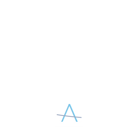
Компания АПТОС — спонсор Юбилейного Галактического
интенсива!
Перед участниками мероприятия выступили научный
руководитель проекта д.м.н., профессор, врач дерматолог-
косметолог, эксперт-консультант Института красоты Галактика
Е.А. Аравийская, д.м.н., профессор, врач акушер-гинеколог,
онколог Н.И. Тапильская, врач-эндокринолог, эксперт
по превентивной и anti-age медицине Е.В. Островская. Между
спикерами и специальными гостями интенсива состоялся
междисциплинарный нутрициологический диалог.