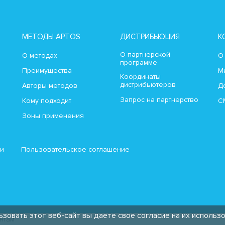
МЕТОДЫ APTOS
ДИСТРИБЬЮЦИЯ
К
О партнерской
О методах
О
программе
Преимущества
М
Координаты
дистрибьютеров
Авторы методов
Д
Запрос на партнерство
Кому подходит
С
Зоны применения
ти
Пользовательское соглашение
ьзовать этот веб-сайт вы даете свое согласие на их использ
нтам