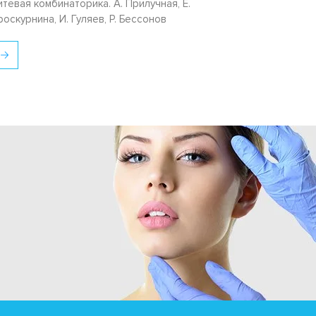
итевая комбинаторика. А. Прилучная, Е.
роскурнина, И. Гуляев, Р. Бессонов