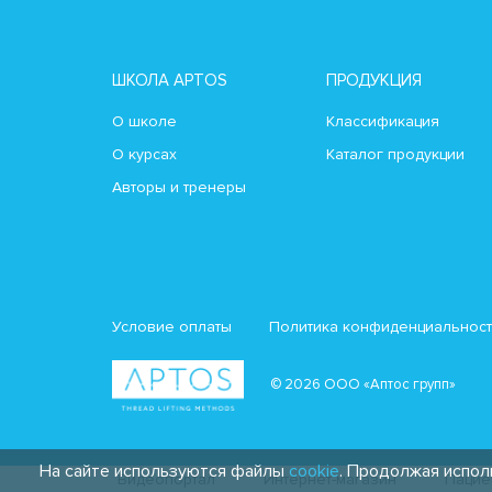
ШКОЛА APTOS
ПРОДУКЦИЯ
О школе
Классификация
О курсах
Каталог продукции
Авторы и тренеры
Условие оплаты
Политика конфиденциальнос
© 2026 ООО «Аптос групп»
На сайте используются файлы
cookie
. Продолжая испол
Видеопортал
Интернет-магазин
Пацие