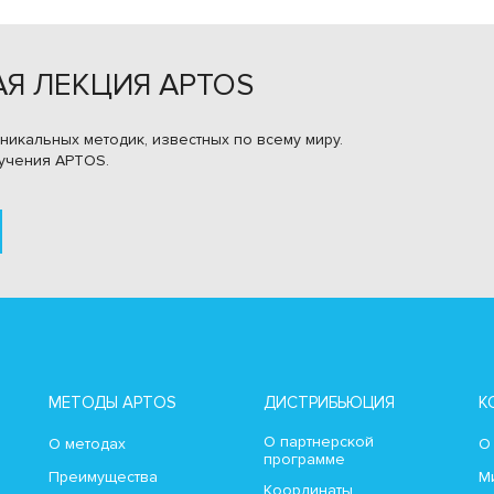
Я ЛЕКЦИЯ APTOS
никальных методик, известных по всему миру.
учения APTOS.
МЕТОДЫ APTOS
ДИСТРИБЬЮЦИЯ
К
О партнерской
О методах
О
программе
Преимущества
М
Координаты