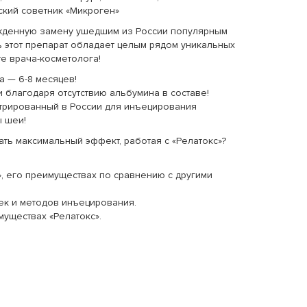
кий советник «Микроген»
ужденную замену ушедшим из России популярным
ь этот препарат обладает целым рядом уникальных
е врача-косметолога!
 — 6-8 месяцев!
благодаря отсутствию альбумина в составе!
стрированный в России для инъецирования
ы шеи!
чать максимальный эффект, работая с «Релатокс»?
, его преимуществах по сравнению с другими
к и методов инъецирования.
муществах «Релатокс».