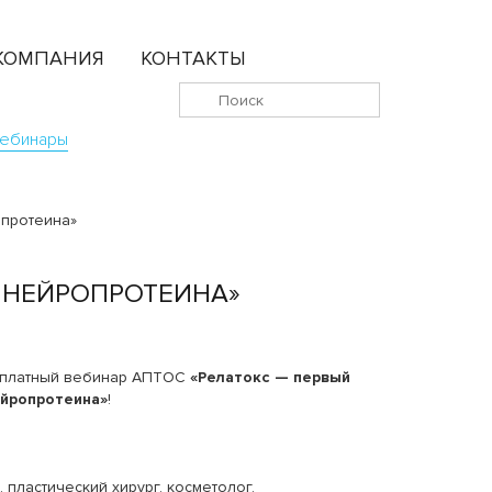
КОМПАНИЯ
КОНТАКТЫ
ебинары
опротеина»
О НЕЙРОПРОТЕИНА»
сплатный вебинар АПТОС
«Релатокс — первый
ейропротеина»
!
, пластический хирург, косметолог,