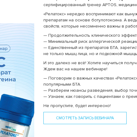
сертифицированный тренер APTOS, медицинс
«Релатокс» нередко воспринимают как вын
препаратам на основе ботулотоксина. А вед
свойств, которые несомненно важны в работ
— Продолжительность клинического эффекта
— Минимальный риск аллергической реакции 
— Единственный из препаратов БТА, зареги
не только мышц лица, но и подкожной мышц
И это далеко не всё! Хотите научиться полу
Ждем вас на нашем вебинаре!
— Поговорим о важных качествах «Релатокс»
популярными БТА.
— Разберем нюансы разведения, выбор точе
— Узнаем, как говорить с пациентами о преи
Не пропустите, будет интересно!
СМОТРЕТЬ ЗАПИСЬ ВЕБИНАРА