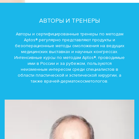
АВТОРЫ И ТРЕНЕРЫ
Авторы и сертифицированные тренеры по методам
Aptos® регулярно представляют продукты и
безоперационные методы омоложения на ведущих
медицинских выставках и научных конгрессах.
Интенсивные курсы по методам Aptos®, проводимые
ими в России и за рубежом, пользуются
неизменным интересом среди специалистов в
области пластической и эстетической хирургии, а
также врачей-дерматокосметологов.