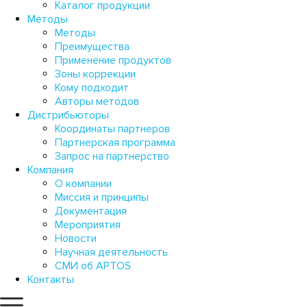
НОВОСТИ
Каталог продукции
Методы
Методы
За каждым из методов Aptos – годы клинических исследован
Преимущества
разработчик постоянно проводит научные изыскания, резул
Применение продуктов
научных изданиях.
Зоны коррекции
Кому подходит
Авторы методов
2026
2025
2024
2023
2022
Дистрибьюторы
Координаты партнеров
Партнерская программа
Запрос на партнерство
Компания
О компании
Миссия и принципы
Документация
Мероприятия
Новости
Научная деятельность
СМИ об APTOS
Контакты