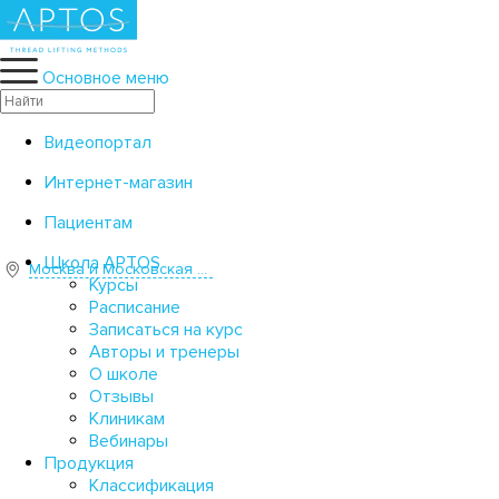
Москва и Московская область
Видеопортал
Интернет-магазин
Пациентам
Москва и Московская область
Основное меню
ШКОЛА APTOS
ПРОДУКЦИЯ
Видеопортал
МЕТОДЫ
Интернет-магазин
ДИСТРИБЬЮТОРЫ
Пациентам
КОМПАНИЯ
Школа APTOS
Москва и Московская область
КОНТАКТЫ
Курсы
Расписание
Записаться на курс
О компании
Миссия и принципы
Документация
Мер
Авторы и тренеры
О школе
Отзывы
КОМПАНИЯ
Клиникам
Вебинары
Главная страница
Компания
Новости
Продукция
Классификация