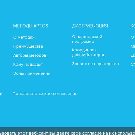
МЕТОДЫ APTOS
ДИСТРИБЬЮЦИЯ
К
О партнерской
О методах
О
программе
Преимущества
М
Координаты
дистрибьютеров
Авторы методов
Д
Запрос на партнерство
Кому подходит
С
Зоны применения
ти
Пользовательское соглашение
ьзовать этот веб-сайт вы даете свое согласие на их использ