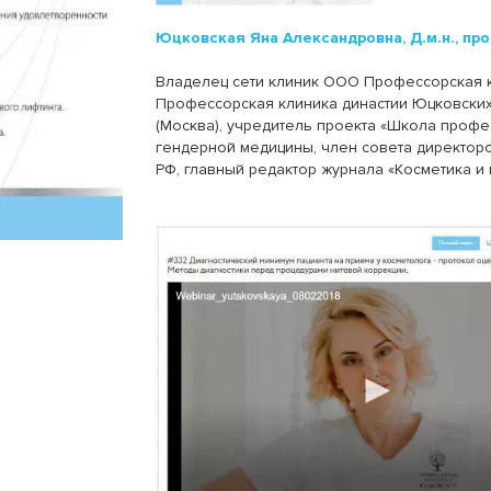
Юцковская Яна Александровна, Д.м.н., пр
Владелец сети клиник ООО Профессорская к
Профессорская клиника династии Юцковски
(Москва), учредитель проекта «Школа проф
гендерной медицины, член совета директор
РФ, главный редактор журнала «Косметика и 