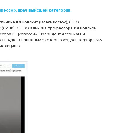
офессор, врач выйсшей категории.
линика Юцковских (Владивосток), ООО
х (Сочи) и ООО Клиника профессора Юцковской
ессора Юцковской», Президент Ассоциации
ов НАДК, внештатный эксперт Росздравнадзора МЗ
медицина».