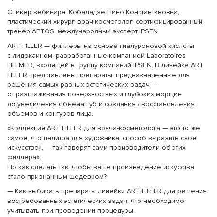
Спикер вебинара: Кобаладзе Нино Константиновна,
пластический хирург, врач-косметолог, сертифицированный
тренер APTOS, международный эксперт IPSEN
ART FILLER — филлеры на основе гиалуроновой кислоты
с лидокаином, разработанные компанией Laboratoires
FILLMED, входящей в группу компаний IPSEN. В линейке ART
FILLER представлены препараты, предназначенные для
решения самых разных эстетических задач —
от разглаживания поверхностных и глубоких морщин
до увеличения объема губ и создания / восстановления
объемов и контуров лица.
«Коллекция ART FILLER для врача-косметолога — это то же
самое, что палитра для художника: способ выразить свое
искусство», — так говорят сами производители об этих
филлерах.
Но как сделать так, чтобы ваше произведение искусства
стало признанным шедевром?
— Как выбирать препараты линейки ART FILLER для решения
востребованных эстетических задач, что необходимо
учитывать при проведении процедуры.