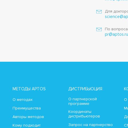
Для докторо
science@ap
По вопроса
pr@aptos.r
МЕТОДЫ APTOS
ДИСТРИБЬЮЦИЯ
К
О партнерской
О методах
О
программе
Преимущества
М
Координаты
дистрибьютеров
Авторы методов
Д
Запрос на партнерство
Кому подходит
С