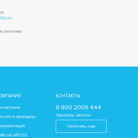
в:
tos.ru
м рекламы:
u
ОМПАНИЯ
КОНТАКТЫ
8 800 2009 444
 компании
Заказать звонок
иссия и принципы
окументация
Написать нам
МИ об APTOS