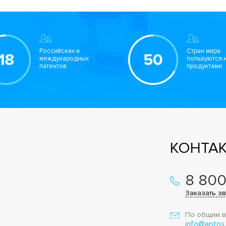
Российских и
Стран мира
международных
пользуются 
патентов
продуктами
КОНТА
8 800
Заказать з
По общим в
info@aptos.