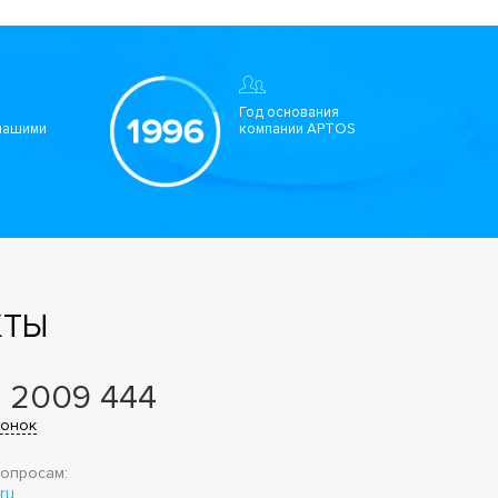
Год основания
нашими
компании APTOS
КТЫ
 2009 444
вонок
опросам:
ru