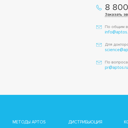
8 800
Заказать з
По общим в
info@aptos.
Для докторо
science@ap
По вопроса
pr@aptos.r
МЕТОДЫ APTOS
ДИСТРИБЬЮЦИЯ
К