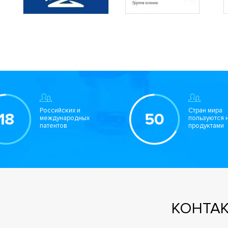
Российских и
Стран мира
международных
пользуются 
патентов
продуктами
КОНТА