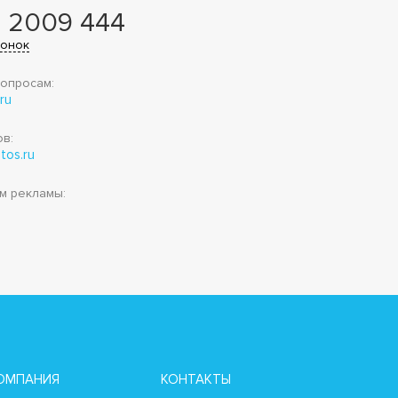
 2009 444
вонок
опросам:
ru
в:
tos.ru
м рекламы:
u
ОМПАНИЯ
КОНТАКТЫ