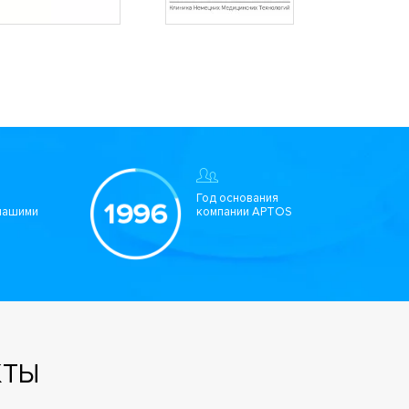
Год основания
нашими
компании APTOS
КТЫ