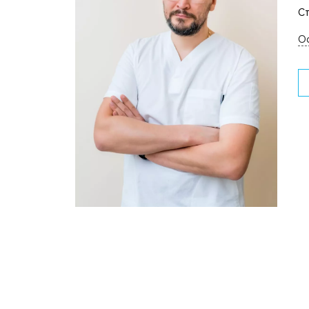
Ст
Ос