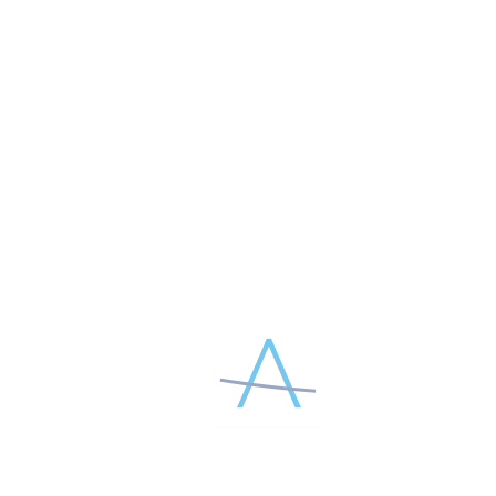
процедур Aptos на ресурсе aptosvideo.ru
ПОДАРКИ
Бесплатное посещение Интенсивных курсов
СРЕДИ НАШИХ ПАРТНЕРОВ