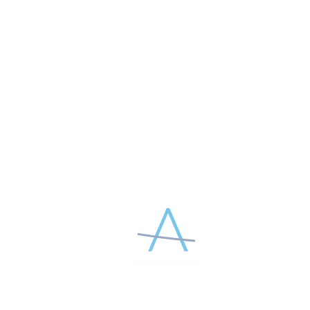
Aptos, …. потому что …». Сделайте это в одном из двух
форматов: короткое видео или пост.
В нем расскажите, почему вы выбираете APTOS, как
технологии APTOS помогают вам развиваться в профессии и
почему вы доверяете нашим методикам.
В публикации обязательно:
✅ Отметить компанию APTOS
✅ Поставить хэштег акции
✅ Я Выбираю APTOS
✅ Открыть профиль на время проведения конкурса.
Что получает победитель месяца?
Каждый месяц автор лучшей публикации получит:
№1 набор продуктов Ellagen + 2 коробки нитей APTOS.
№2 Ваше интервью в журнале APTOS Beauty Digest
Главный суперфинал: