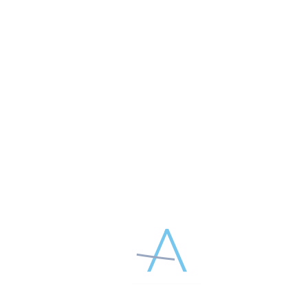
3 СЕНТЯБРЯ 2014
Эрик Григорьевич Азизян
Курс проведет
, пластический
хирург, член общества пластических хирургов Германии,
генеральный директор клиники эстетической медицины Total
Charm (Москва), сертифицированный тренер по методам
Aptos. Итогом курса станет вручение сертификатов, дающих
право на осуществление профессиональной деятельности с
применением методов Aptos.
Дополнительная информация о курсе по телефону в Москве:
8 (499) 922-06-62, по электронной почте
sale@aptos.ru
.
Подать заявку на курс
ПОДЕЛИТЕСЬ МАТЕРИАЛОМ В СОЦСЕТЯХ