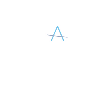
Регистрируйтесь в программе лояльности, получайте бонусы
и обменивайте их на скидку на
ЛЮБУЮ
покупку в интернет-
магазине
ALLIANOVA.RU
Узнать, какой уровень присвоен вам и какие у него
преимущества, а также прочитать подробнее об условиях
можно на сайте программы лояльности или по телефону
горячей линии
8 800 2009 444.
ПЕРЕЙТИ НА САЙТ A LOYALTY
* Приветственные бонусы можно будет получить до конца
сентября. Бонусы действительны до конца ноября 2022 г.
ПОДЕЛИТЕСЬ МАТЕРИАЛОМ В СОЦСЕТЯХ