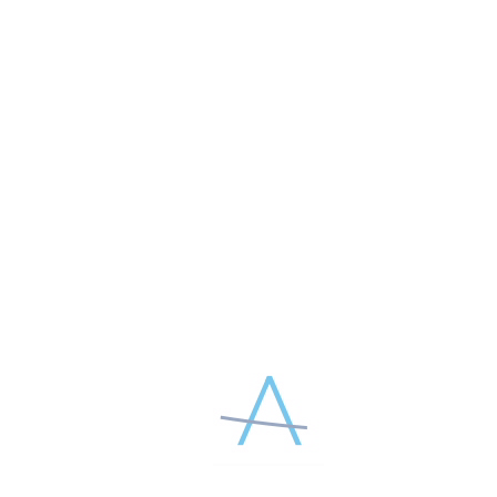
Особенности техник имплантации нитей
Аптос. Сочетание методов.
Подбор программы лечения возрастных
изменений лица.
Подготовка и ведение реабилитационного
периода
Практическая часть:
Консультация и подготовка пациентов к
процедуре.
Критерии выбора пациентов и методов.