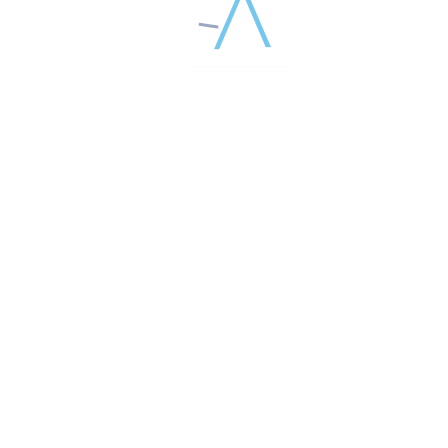
получат сертификаты от компании Aptos,
вазивными нитевыми методами.
ЯХ