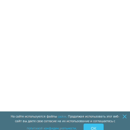
ДИСТРИБЬЮТОРСКАЯ СЕТЬ
8 800 2009 444
НАПИСАТЬ НАМ
КОНТАКТЫ
УСЛОВИЯ ОПЛАТЫ
На сайте используются файлы
cookie
. Продолжая использовать этот веб-
сайт вы даете свое согласие на их использование и соглашаетесь с
OK
политикой конфиденциальности
.