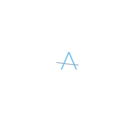
Дата:
6 апреля 2023 г. (четверг)
Время:
12:00
Спикер онлайн-практикума:
Миусова Марина Владимировна,
врач дерматолог, косметолог, сертифицированный тренер по
методам APTOS.
Нитевая коррекция носа – в прямом эфире! Прямо в
операционной, во время процедуры разберем все нюансы
методики и необходимые навыки! А еще узнаем, как
отбирать пациентов для процедуры, какие есть показания и
ограничения, как избежать возможных рисков и
осложнений. Не пропустите!
ЗАРЕГИСТРИРОВАТЬСЯ
ПОДЕЛИТЕСЬ МАТЕРИАЛОМ В СОЦСЕТЯХ