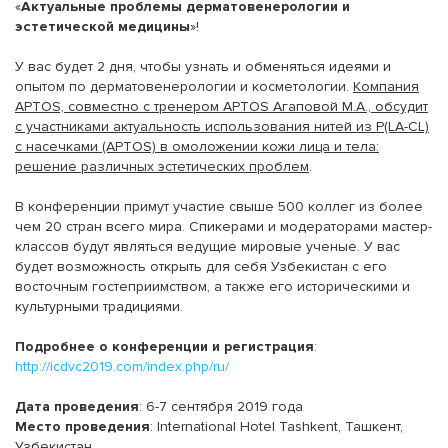
«
Актуальные проблемы дерматовенерологии и
эстетической медицины
»!
У вас будет 2 дня, чтобы узнать и обменяться идеями и
опытом по дерматовенерологии и косметологии.
Компания
APTOS, совместно с тренером APTOS Агаповой М.А., обсудит
с участниками актуальность использования нитей из P(LA-CL)
с насечками (APTOS) в омоложении кожи лица и тела:
решение различных эстетических проблем
.
В конференции примут участие свыше 500 коллег из более
чем 20 стран всего мира. Спикерами и модераторами мастер-
классов будут являться ведущие мировые ученые. У вас
будет возможность открыть для себя Узбекистан с его
восточным гостеприимством, а также его историческими и
культурными традициями.
Подробнее о конференции и регистрация
:
http://icdvc2019.com/index.php/ru/
Дата проведения
: 6-7 сентября 2019 года
Место проведения
: International Hotel Tashkent, Ташкент,
Узбекистан